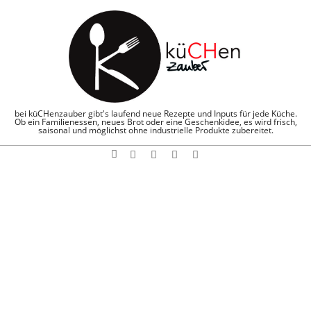
Skip
to
content
KÜCHENZAUBE
bei küCHenzauber gibt's laufend neue Rezepte und Inputs für jede Küche.
Ob ein Familienessen, neues Brot oder eine Geschenkidee, es wird frisch,
saisonal und möglichst ohne industrielle Produkte zubereitet.
Search
Navigation
Menu