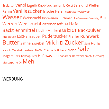
Olivenöl
Eigelb
Knoblauchzehen
Salz und Pfeffer
Essig
Li.Co.Li
Vanillezucker
frische Hefe
Rahm
Frischkäse
Weisswein
Wasser
Bio
Weissmehl
Bio Weizen Ruchmehl
Hefewasser-Vorteig
Weizen Weissmehl
Hefe
Zitronensaft
LM
Eier
Backtrennmittel
Backpulver
Lievito Madre (LM)
Puderzucker
Rührwerk
küCHenzauber
Pfeffer
Knoblauch
Zucker
Butter
Milch
Ei
Zwiebel
Sahne
Honig
Senf
Salz
Zitrone
Kirsch
Crème Frâiche
Zwiebeln
weisser Pfeffer
Hefewasser
Magerquark
Kakaopulver
Rhabarber
Hartweizenmehl (Semola)
Mehl
Öl
Mascarpone
WERBUNG