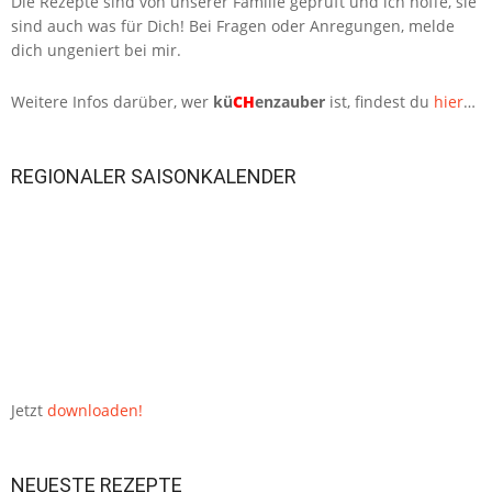
Die Rezepte sind von unserer Familie geprüft und ich hoffe, sie
sind auch was für Dich! Bei Fragen oder Anregungen, melde
dich ungeniert bei mir.
Weitere Infos darüber, wer
kü
CH
enzauber
ist, findest du
hier
…
REGIONALER SAISONKALENDER
Jetzt
downloaden!
NEUESTE REZEPTE