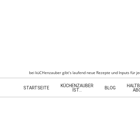
Skip
to
content
KÜCHENZAU
bei küCHenzauber gibt's laufend neue Rezepte und Inputs für jed
Navigation
KÜCHENZAUBER
HALTB
Menu
STARTSEITE
BLOG
IST…
AB