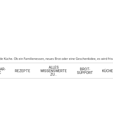
BER
e Küche. Ob ein Familienessen, neues Brot oder eine Geschenkidee, es wird frisc
ALLES
AR-
BROT-
REZEPTE
WISSENSWERTE
KÜCHE
C
SUPPORT
ZU…