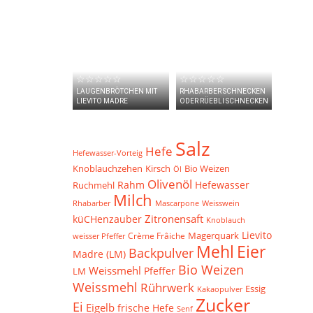
☆☆☆☆☆
☆☆☆☆☆
LAUGENBRÖTCHEN MIT
RHABARBER SCHNECKEN
LIEVITO MADRE
ODER RÜEBLI SCHNECKEN
Salz
Hefe
Hefewasser-Vorteig
Knoblauchzehen
Bio Weizen
Kirsch
Öl
Olivenöl
Hefewasser
Ruchmehl
Rahm
Milch
Weisswein
Rhabarber
Mascarpone
Zitronensaft
küCHenzauber
Knoblauch
Lievito
Crème Frâiche
Magerquark
weisser Pfeffer
Mehl
Eier
Backpulver
Madre (LM)
Bio Weizen
Weissmehl
Pfeffer
LM
Weissmehl
Rührwerk
Essig
Kakaopulver
Zucker
Ei
Eigelb
frische Hefe
Senf