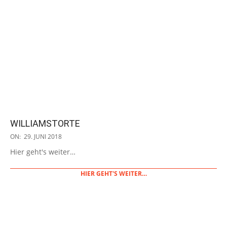
WILLIAMSTORTE
2018-
ON:
29. JUNI 2018
06-
Hier geht's weiter…
29
HIER GEHT'S WEITER…