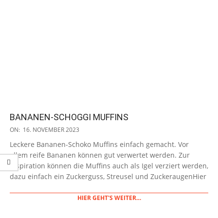
BANANEN-SCHOGGI MUFFINS
2023-
ON:
16. NOVEMBER 2023
11-
Leckere Bananen-Schoko Muffins einfach gemacht. Vor
16
allem reife Bananen können gut verwertet werden. Zur
Inspiration können die Muffins auch als Igel verziert werden,
dazu einfach ein Zuckerguss, Streusel und ZuckeraugenHier
HIER GEHT'S WEITER…