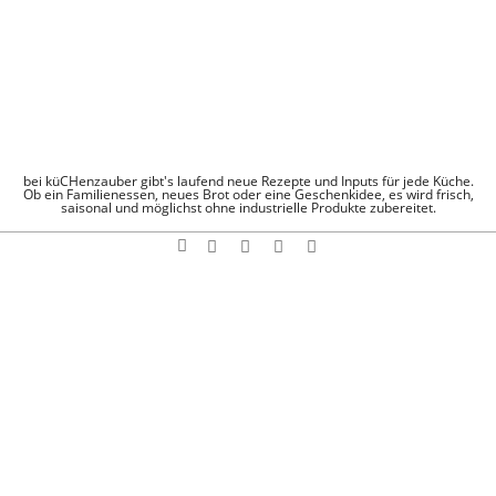
Skip
to
content
KÜCHENZAUBE
bei küCHenzauber gibt's laufend neue Rezepte und Inputs für jede Küche.
Ob ein Familienessen, neues Brot oder eine Geschenkidee, es wird frisch,
saisonal und möglichst ohne industrielle Produkte zubereitet.
Search
Navigation
Menu