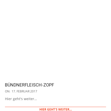
BÜNDNERFLEISCH-ZOPF
2017-
ON:
17. FEBRUAR 2017
02-
Hier geht's weiter…
17
HIER GEHT'S WEITER…