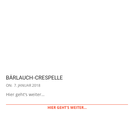
BÄRLAUCH-CRESPELLE
2018-
ON:
7. JANUAR 2018
01-
Hier geht's weiter…
07
HIER GEHT'S WEITER…