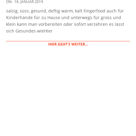
2019-
ON:
18. JANUAR 2019
01-
salzig, süss, gesund, deftig warm, kalt Fingerfood auch für
18
Kinderhände für zu Hause und unterwegs für gross und
klein kann man vorbereiten oder sofort verzehren es lässt
sich Gesundes wieHier
HIER GEHT'S WEITER…