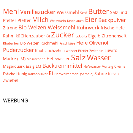
Mehl
Butter
Vanillezucker
Weissmehl
Salz und
Senf
Eier
Milch
Backpulver
Pfeffer
Pfeffer
Weisswein
Knoblauch
Bio Weizen Weissmehl
Rührwerk
Zitrone
frische Hefe
Zucker
Eigelb
Zitronensaft
küCHenzauber
Rahm
Li.Co.Li
Öl
Hefe
Olivenöl
Bio Weizen Ruchmehl
Frischkäse
Rhabarber
Puderzucker
Knoblauchzehen
Lievito
Zwiebeln
weisser Pfeffer
Salz
Wasser
Hefewasser
Madre (LM)
Mascarpone
Backtrennmittel
Magerquark
Essig
LM
Crème
Hefewasser-Vorteig
Ei
Sahne
Frâiche
Honig
Kirsch
Kakaopulver
Hartweizenmehl (Semola)
Zwiebel
WERBUNG