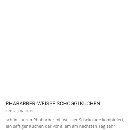
RHABARBER-WEISSE SCHOGGI KUCHEN
2019-
ON:
2. JUNI 2019
06-
schön sauren Rhabarber mit weisser Schokolade kombiniert,
02
ein saftiger Kuchen der vor allem am nächsten Tag sehr