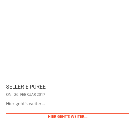
SELLERIE PÜREE
2017-
ON:
26. FEBRUAR 2017
02-
Hier geht's weiter…
26
HIER GEHT'S WEITER…