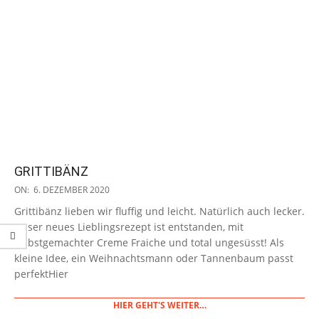
GRITTIBÄNZ
2020-
ON:
6. DEZEMBER 2020
12-
Grittibänz lieben wir fluffig und leicht. Natürlich auch lecker.
06
Unser neues Lieblingsrezept ist entstanden, mit
selbstgemachter Creme Fraiche und total ungesüsst! Als
kleine Idee, ein Weihnachtsmann oder Tannenbaum passt
perfektHier
HIER GEHT'S WEITER…