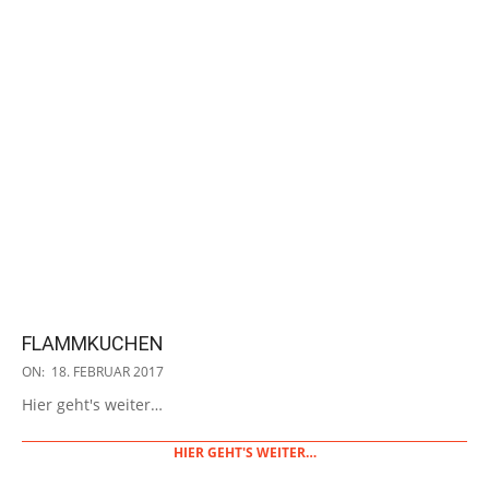
FLAMMKUCHEN
2017-
ON:
18. FEBRUAR 2017
02-
Hier geht's weiter…
18
HIER GEHT'S WEITER…