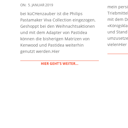
01-
2019-
ON:
5. JANUAR 2019
mein persö
03
01-
Triebmitte
bei küCHenzauber ist die Philips
05
mit dem Dr
Pastamaker Viva Collection eingezogen,
«Königskla
Geshoppt bei den Weihnachtsaktionen
und Stand 
und mit dem Adapter von Pastidea
umzusetzen
können die bisherigen Matrizen von
vielenHier
Kenwood und Pastidea weiterhin
genutzt werden.Hier
HIER GEHT'S WEITER…