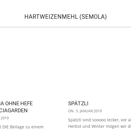
HARTWEIZENMEHL (SEMOLA)
A OHNE HEFE
SPÄTZLI
2019-
CIAGARDEN
ON:
5. JANUAR 2019
01-
I 2019
Spätzli sind sooooo lecker, vor 
05
Herbst und Winter mögen wir d
st DIE Beilage zu einem