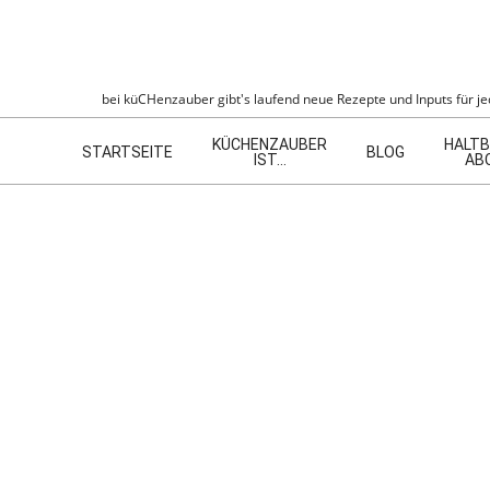
Skip
to
content
KÜCHENZAU
bei küCHenzauber gibt's laufend neue Rezepte und Inputs für jed
Navigation
KÜCHENZAUBER
HALTB
Menu
STARTSEITE
BLOG
IST…
AB