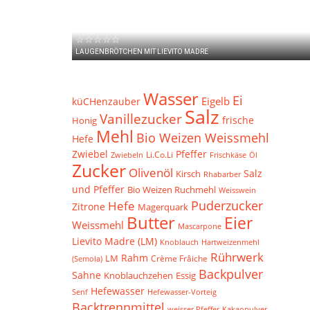
☆☆☆☆☆
LAUGENBRÖTCHEN MIT LIEVITO MADRE
Wasser
Ei
Eigelb
küCHenzauber
Salz
Vanillezucker
frische
Honig
Mehl
Bio Weizen Weissmehl
Hefe
Zwiebel
Pfeffer
Li.Co.Li
Zwiebeln
Frischkäse
Öl
Zucker
Olivenöl
Salz
Kirsch
Rhabarber
und Pfeffer
Bio Weizen Ruchmehl
Weisswein
Puderzucker
Hefe
Zitrone
Magerquark
Butter
Eier
Weissmehl
Mascarpone
Lievito Madre (LM)
Knoblauch
Hartweizenmehl
Rührwerk
Rahm
LM
Crème Frâiche
(Semola)
Backpulver
Sahne
Knoblauchzehen
Essig
Hefewasser
Hefewasser-Vorteig
Senf
Backtrennmittel
Kakaopulver
weisser Pfeffer