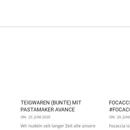
TEIGWAREN (BUNTE) MIT
FOCACCI
PASTAMAKER AVANCE
#FOCAC
2020-
2019-
ON:
25. JUNI 2020
ON:
29. JUN
06-
06-
Wir nudeln seit langer Zeit alle unsere
Focaccia i
25
29