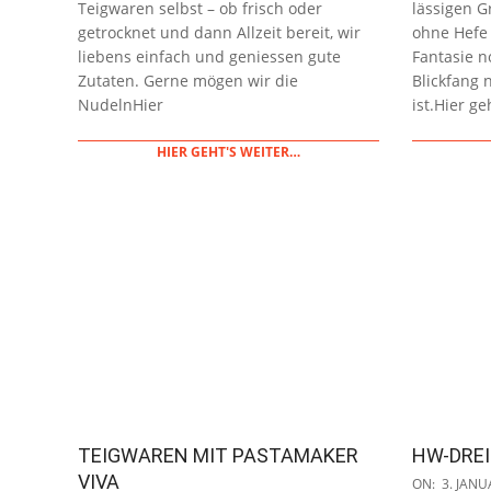
Teigwaren selbst – ob frisch oder
lässigen G
getrocknet und dann Allzeit bereit, wir
ohne Hefe 
liebens einfach und geniessen gute
Fantasie n
Zutaten. Gerne mögen wir die
Blickfang 
NudelnHier
ist.Hier ge
HIER GEHT'S WEITER…
TEIGWAREN MIT PASTAMAKER
HW-DRE
2019-
VIVA
ON:
3. JANU