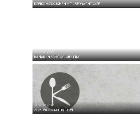
DREIKÖNIGSKUCHEN MIT ÜBERNACHTGARE
☆☆☆☆☆
BANANEN-SCHOGGI MUFFINS
☆☆☆☆☆
ZOPF WEIHNACHTSSTERN