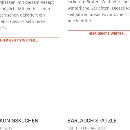
leckerem Braten, Wild oder sons
rillessen, mit diesem Rezept
winterliche Gerichten. Dieses Re
möglich. Mit ein bisschen
seit Jahren unser Favorit, meist
och schön dekoriert ein
machenHier
nebst dass es sehr lecker
ht's
HIER GEHT'S WEITER…
HIER GEHT'S WEITER…
IKÖNIGSKUCHEN
BÄRLAUCH SPÄTZLE
2017-
AR 2019
ON:
15. FEBRUAR 2017