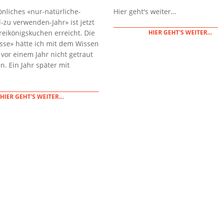
02-
nliches «nur-natürliche-
Hier geht's weiter…
15
l-zu verwenden-Jahr» ist jetzt
eikönigskuchen erreicht. Die
HIER GEHT'S WEITER…
sse» hätte ich mit dem Wissen
vor einem Jahr nicht getraut
. Ein Jahr später mit
HIER GEHT'S WEITER…