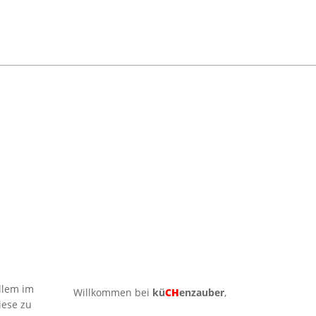
allem im
Willkommen bei
kü
CH
enzauber
,
iese zu