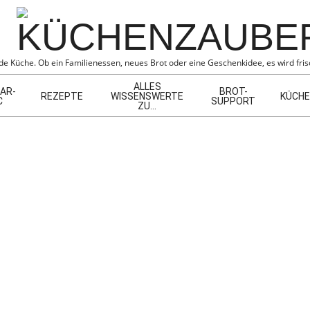
BER
e Küche. Ob ein Familienessen, neues Brot oder eine Geschenkidee, es wird frisc
ALLES
AR-
BROT-
REZEPTE
WISSENSWERTE
KÜCHE
C
SUPPORT
ZU…