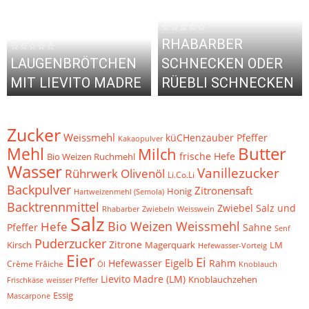
☆☆☆☆☆
RHABARBER
☆☆☆☆☆
LAUGENBRÖTCHEN
SCHNECKEN ODER
MIT LIEVITO MADRE
RÜEBLI SCHNECKEN
Zucker
Weissmehl
küCHenzauber
Pfeffer
Kakaopulver
Mehl
Butter
Milch
frische Hefe
Bio Weizen Ruchmehl
Wasser
Vanillezucker
Rührwerk
Olivenöl
Li.Co.Li
Backpulver
Zitronensaft
Honig
Hartweizenmehl (Semola)
Backtrennmittel
Zwiebel
Salz und
Zwiebeln
Weisswein
Rhabarber
Salz
Bio Weizen Weissmehl
Hefe
Pfeffer
Sahne
Senf
Puderzucker
Zitrone
Kirsch
Magerquark
LM
Hefewasser-Vorteig
Eier
Ei
Eigelb
Hefewasser
Rahm
Crème Frâiche
Öl
Knoblauch
Lievito Madre (LM)
Knoblauchzehen
Frischkäse
weisser Pfeffer
Essig
Mascarpone