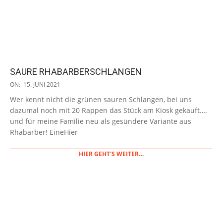
SAURE RHABARBERSCHLANGEN
2021-
ON:
15. JUNI 2021
06-
Wer kennt nicht die grünen sauren Schlangen, bei uns
15
dazumal noch mit 20 Rappen das Stück am Kiosk gekauft….
und für meine Familie neu als gesündere Variante aus
Rhabarber! EineHier
HIER GEHT'S WEITER…