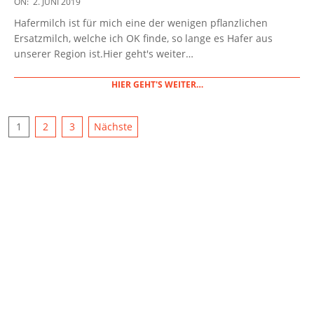
ON:
2. JUNI 2019
06-
Hafermilch ist für mich eine der wenigen pflanzlichen
02
Ersatzmilch, welche ich OK finde, so lange es Hafer aus
unserer Region ist.Hier geht's weiter…
HIER GEHT'S WEITER…
SEITENNUMMERIERUNG
1
2
3
Nächste
DER
BEITRÄGE