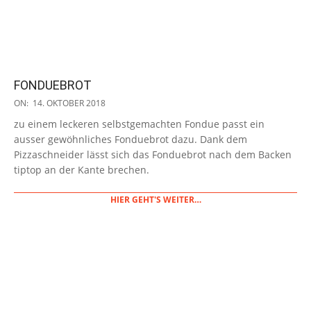
FONDUEBROT
2018-
ON:
14. OKTOBER 2018
10-
zu einem leckeren selbstgemachten Fondue passt ein
14
ausser gewöhnliches Fonduebrot dazu. Dank dem
Pizzaschneider lässt sich das Fonduebrot nach dem Backen
tiptop an der Kante brechen.
HIER GEHT'S WEITER…