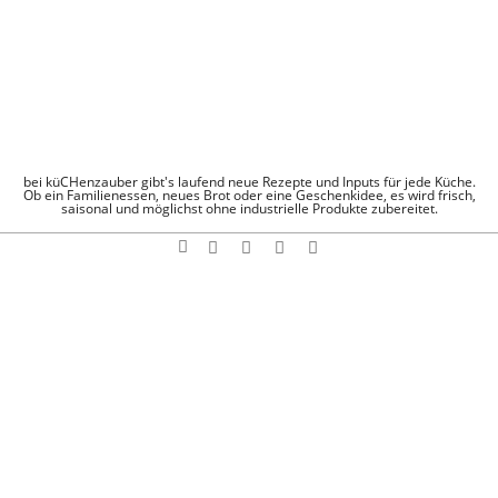
Skip
to
content
KÜCHENZAUBE
bei küCHenzauber gibt's laufend neue Rezepte und Inputs für jede Küche.
Ob ein Familienessen, neues Brot oder eine Geschenkidee, es wird frisch,
saisonal und möglichst ohne industrielle Produkte zubereitet.
Search
Navigation
Menu