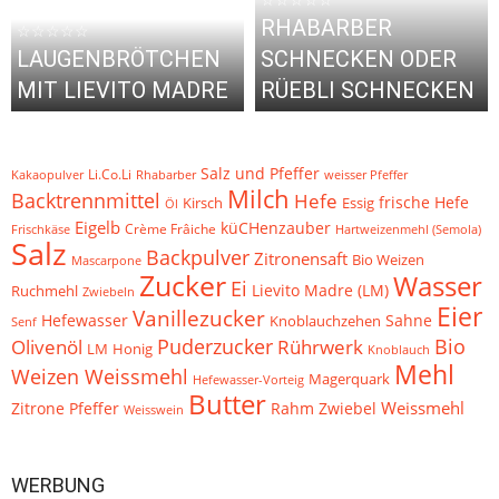
RHABARBER
☆☆☆☆☆
LAUGENBRÖTCHEN
SCHNECKEN ODER
MIT LIEVITO MADRE
RÜEBLI SCHNECKEN
Salz und Pfeffer
Li.Co.Li
Kakaopulver
Rhabarber
weisser Pfeffer
Milch
Backtrennmittel
Hefe
frische Hefe
Kirsch
Essig
Öl
Eigelb
küCHenzauber
Crème Frâiche
Frischkäse
Hartweizenmehl (Semola)
Salz
Backpulver
Zitronensaft
Bio Weizen
Mascarpone
Zucker
Wasser
Ei
Ruchmehl
Lievito Madre (LM)
Zwiebeln
Eier
Vanillezucker
Hefewasser
Knoblauchzehen
Sahne
Senf
Puderzucker
Bio
Olivenöl
Rührwerk
LM
Honig
Knoblauch
Mehl
Weizen Weissmehl
Magerquark
Hefewasser-Vorteig
Butter
Weissmehl
Zitrone
Pfeffer
Zwiebel
Rahm
Weisswein
WERBUNG