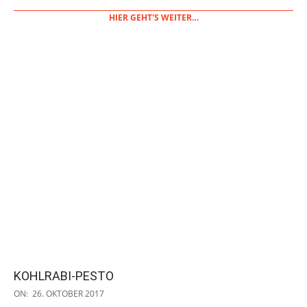
HIER GEHT'S WEITER…
KOHLRABI-PESTO
2017-
ON:
26. OKTOBER 2017
10-