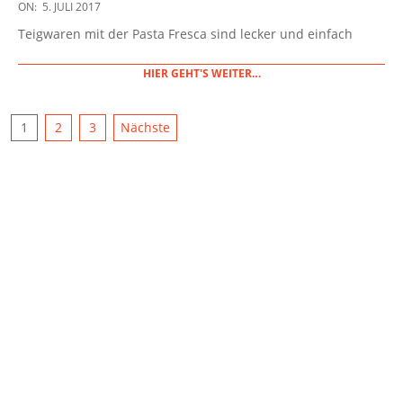
2017-
ON:
5. JULI 2017
07-
Teigwaren mit der Pasta Fresca sind lecker und einfach
05
HIER GEHT'S WEITER…
SEITENNUMMERIERUNG
1
2
3
Nächste
DER
BEITRÄGE