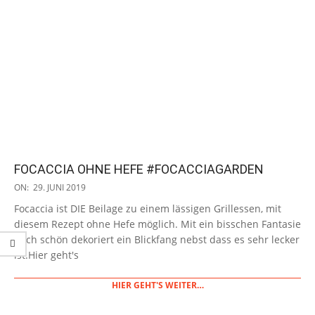
FOCACCIA OHNE HEFE #FOCACCIAGARDEN
2019-
ON:
29. JUNI 2019
06-
Focaccia ist DIE Beilage zu einem lässigen Grillessen, mit
29
diesem Rezept ohne Hefe möglich. Mit ein bisschen Fantasie
noch schön dekoriert ein Blickfang nebst dass es sehr lecker
ist.Hier geht's
HIER GEHT'S WEITER…