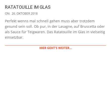
RATATOUILLE IM GLAS
2018-
ON:
26. OKTOBER 2018
10-
Perfekt wenns mal schnell gehen muss aber trotzdem
26
gesund sein soll. Ob pur, in der Lasagne, auf Bruscetta oder
als Sauce für Teigwaren. Das Ratatouille im Glas in vielseitig
einsetzbar.
HIER GEHT'S WEITER…