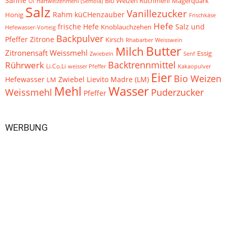
Sahne
Bio Weizen Ruchmehl
Magerquark
Öl
Hartweizenmehl (Semola)
Salz
Vanillezucker
küCHenzauber
Rahm
Honig
Frischkäse
Hefe
frische Hefe
Knoblauchzehen
Salz und
Hefewasser-Vorteig
Backpulver
Zitrone
Pfeffer
Kirsch
Weisswein
Rhabarber
Butter
Milch
Zitronensaft
Weissmehl
Essig
Zwiebeln
Senf
Backtrennmittel
Rührwerk
Li.Co.Li
Kakaopulver
weisser Pfeffer
Eier
Bio Weizen
Hefewasser
Zwiebel
Lievito Madre (LM)
LM
Mehl
Wasser
Puderzucker
Weissmehl
Pfeffer
WERBUNG