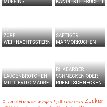
MUFFINS
KANDIERTE FRÜCHTE
☆☆☆☆☆
☆☆☆☆☆
ZOPF
SAFTIGER
WEIHNACHTSSTERN
MARMORKUCHEN
☆☆☆☆☆
RHABARBER
☆☆☆☆☆
LAUGENBRÖTCHEN
SCHNECKEN ODER
MIT LIEVITO MADRE
RÜEBLI SCHNECKEN
Zucker
Ei
Olivenöl
Eigelb
Crème Frâiche
Knoblauch
Mascarpone