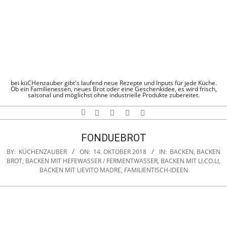
Skip
to
content
KÜCHENZAUBE
bei küCHenzauber gibt's laufend neue Rezepte und Inputs für jede Küche.
Ob ein Familienessen, neues Brot oder eine Geschenkidee, es wird frisch,
saisonal und möglichst ohne industrielle Produkte zubereitet.
Search
Navigation
Menu
FONDUEBROT
BY:
KÜCHENZAUBER
ON:
14. OKTOBER 2018
IN:
BACKEN
,
BACKEN
BROT
,
BACKEN MIT HEFEWASSER / FERMENTWASSER
,
BACKEN MIT LI.CO.LI
,
BACKEN MIT LIEVITO MADRE
,
FAMILIENTISCH-IDEEN