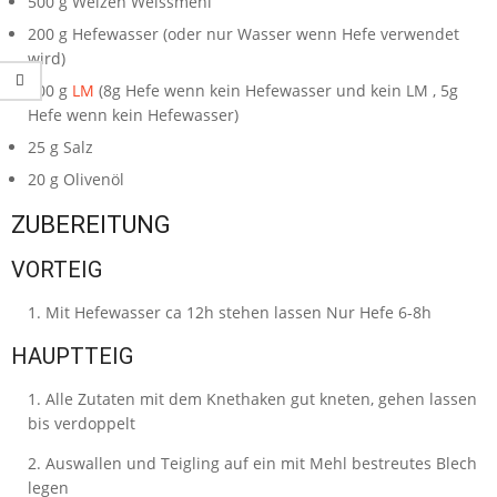
500
g
Weizen Weissmehl
200
g
Hefewasser
(oder nur Wasser wenn Hefe verwendet
wird)
100
g
LM
(8g Hefe wenn kein Hefewasser und kein LM , 5g
Hefe wenn kein Hefewasser)
25
g
Salz
20
g
Olivenöl
ZUBEREITUNG
VORTEIG
Mit Hefewasser ca 12h stehen lassen Nur Hefe 6-8h
HAUPTTEIG
Alle Zutaten mit dem Knethaken gut kneten, gehen lassen
bis verdoppelt
Auswallen und Teigling auf ein mit Mehl bestreutes Blech
legen