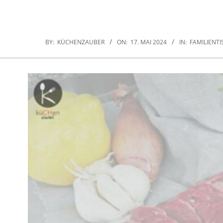
BY:
KÜCHENZAUBER
ON:
17. MAI 2024
IN:
FAMILIENTI