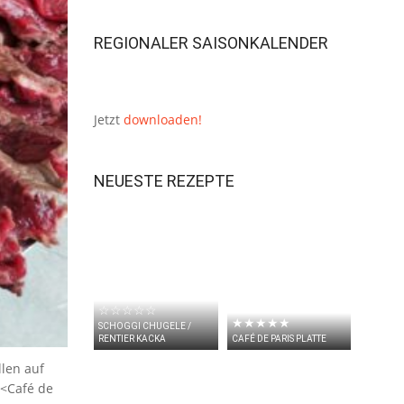
REGIONALER SAISONKALENDER
Jetzt
downloaden!
NEUESTE REZEPTE
☆☆☆☆☆
★★★★★
SCHOGGI CHUGELE /
RENTIER KACKA
CAFÉ DE PARIS PLATTE
len auf
 <Café de