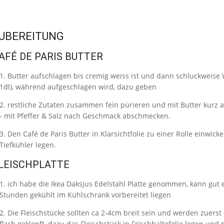
UBEREITUNG
AFÉ DE PARIS BUTTER
Butter aufschlagen bis cremig weiss ist und dann schluckweise 
1dl), während aufgeschlagen wird, dazu geben
restliche Zutaten zusammen fein pürieren und mit Butter kurz 
- mit Pfeffer & Salz nach Geschmack abschmecken.
Den Café de Paris Butter in Klarsichtfolie zu einer Rolle einwick
Tiefkühler legen.
LEISCHPLATTE
ich habe die Ikea Daksjus Edelstahl Platte genommen, kann gut 
Stunden gekühlt im Kühlschrank vorbereitet liegen
Die Fleischstücke sollten ca 2-4cm breit sein und werden zuerst
flach geklopft, dazu das Fleischstück in Frischhaltefolie legen und