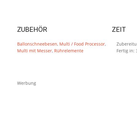
ZUBEHÖR
ZEIT
Ballonschneebesen
,
Multi / Food Processor
,
Zubereit
Multi mit Messer
,
Rührelemente
Fertig in:
Werbung