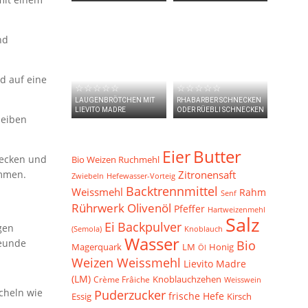
nd
d auf eine
☆☆☆☆☆
☆☆☆☆☆
LAUGENBRÖTCHEN MIT
RHABARBER SCHNECKEN
LIEVITO MADRE
ODER RÜEBLI SCHNECKEN
heiben
Eier
Butter
decken und
Bio Weizen Ruchmehl
Zitronensaft
ommen.
Zwiebeln
Hefewasser-Vorteig
Backtrennmittel
Weissmehl
Rahm
Senf
Rührwerk
Olivenöl
Pfeffer
Hartweizenmehl
Salz
Ei
Backpulver
gen
(Semola)
Knoblauch
Wasser
reunde
Bio
Magerquark
LM
Honig
Öl
Weizen Weissmehl
Lievito Madre
n
(LM)
Knoblauchzehen
Crème Frâiche
Weisswein
Puderzucker
cheln wie
frische Hefe
Essig
Kirsch