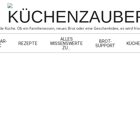
BER
e Küche. Ob ein Familienessen, neues Brot oder eine Geschenkidee, es wird frisc
ALLES
AR-
BROT-
REZEPTE
WISSENSWERTE
KÜCHE
C
SUPPORT
ZU…