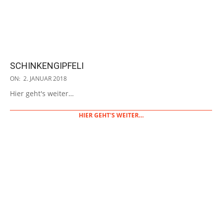
SCHINKENGIPFELI
2018-
ON:
2. JANUAR 2018
01-
Hier geht's weiter…
02
HIER GEHT'S WEITER…