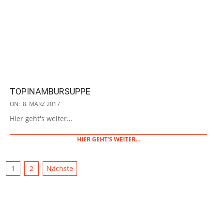
TOPINAMBURSUPPE
2017-
ON:
8. MÄRZ 2017
03-
Hier geht's weiter…
08
HIER GEHT'S WEITER…
SEITENNUMMERIERUNG
1
2
Nächste
DER
BEITRÄGE