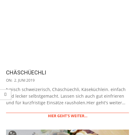
CHÄSCHÜECHLI
2019-
ON:
2. JUNI 2019
06-
typisch schweizerisch, Chäschüechli, Käseküchlein. einfach
02
und lecker selbstgemacht. Lassen sich auch gut einfrieren
und für kurzfristige Einsätze rausholen.Hier geht's weiter…
HIER GEHT'S WEITER…