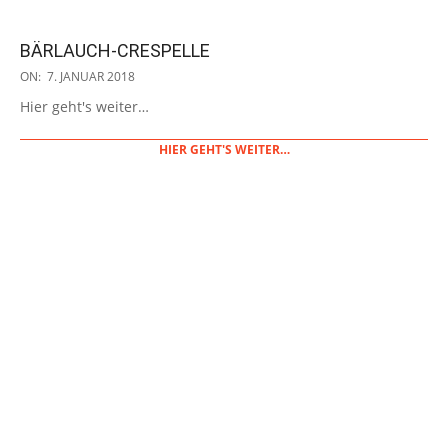
BÄRLAUCH-CRESPELLE
2018-
ON:
7. JANUAR 2018
01-
Hier geht's weiter…
07
HIER GEHT'S WEITER…