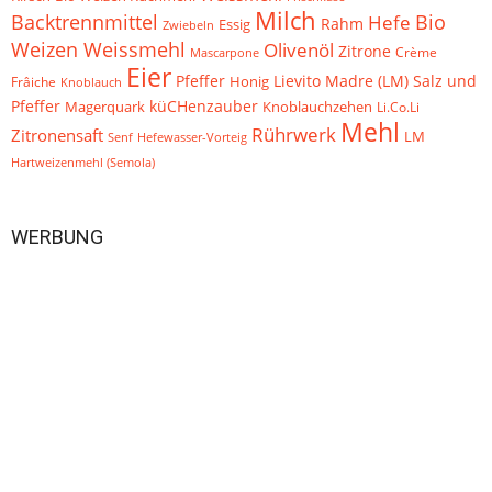
Milch
Backtrennmittel
Bio
Hefe
Rahm
Essig
Zwiebeln
Weizen Weissmehl
Olivenöl
Zitrone
Crème
Mascarpone
Eier
Pfeffer
Lievito Madre (LM)
Salz und
Frâiche
Honig
Knoblauch
küCHenzauber
Pfeffer
Knoblauchzehen
Magerquark
Li.Co.Li
Mehl
Rührwerk
Zitronensaft
LM
Hefewasser-Vorteig
Senf
Hartweizenmehl (Semola)
WERBUNG