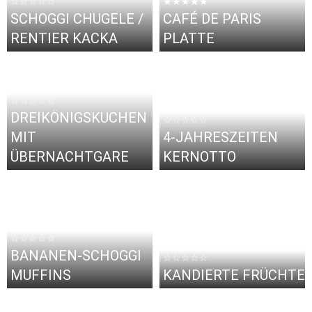
☆☆☆☆☆
★★★★★
SCHOGGI CHUGELE /
CAFÉ DE PARIS
RENTIER KACKA
PLATTE
☆☆☆☆☆
DREIKÖNIGSKUCHEN
☆☆☆☆☆
MIT
4-JAHRESZEITEN
ÜBERNACHTGARE
KERNOTTO
☆☆☆☆☆
BANANEN-SCHOGGI
☆☆☆☆☆
MUFFINS
KANDIERTE FRÜCHTE