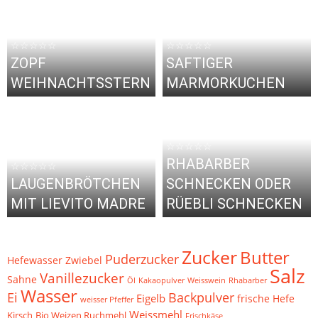
☆☆☆☆☆
☆☆☆☆☆
ZOPF
SAFTIGER
WEIHNACHTSSTERN
MARMORKUCHEN
☆☆☆☆☆
RHABARBER
☆☆☆☆☆
LAUGENBRÖTCHEN
SCHNECKEN ODER
MIT LIEVITO MADRE
RÜEBLI SCHNECKEN
Zucker
Butter
Puderzucker
Hefewasser
Zwiebel
Salz
Vanillezucker
Sahne
Öl
Kakaopulver
Weisswein
Rhabarber
Wasser
Ei
Backpulver
Eigelb
frische Hefe
weisser Pfeffer
Weissmehl
Bio Weizen Ruchmehl
Kirsch
Frischkäse