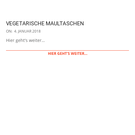
VEGETARISCHE MAULTASCHEN
2018-
ON:
4. JANUAR 2018
01-
Hier geht's weiter…
04
HIER GEHT'S WEITER…