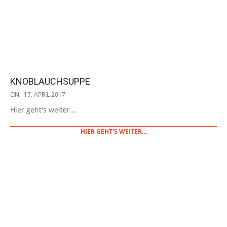
KNOBLAUCHSUPPE
2017-
ON:
17. APRIL 2017
04-
Hier geht's weiter…
17
HIER GEHT'S WEITER…