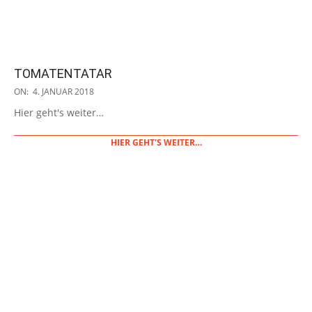
TOMATENTATAR
2018-
ON:
4. JANUAR 2018
01-
Hier geht's weiter…
04
HIER GEHT'S WEITER…