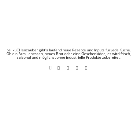
Skip
to
content
KÜCHENZAUBE
bei küCHenzauber gibt's laufend neue Rezepte und Inputs für jede Küche.
Ob ein Familienessen, neues Brot oder eine Geschenkidee, es wird frisch,
saisonal und möglichst ohne industrielle Produkte zubereitet.
Search
Navigation
Menu