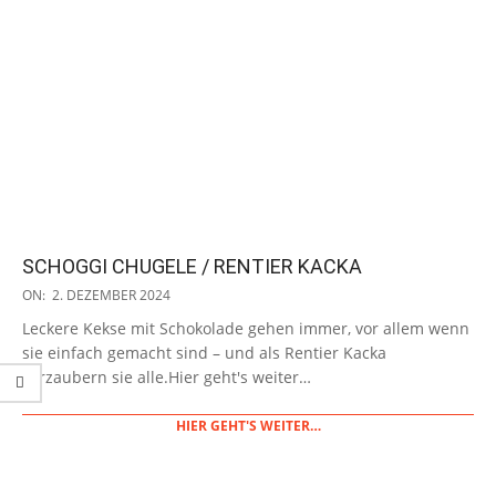
SCHOGGI CHUGELE / RENTIER KACKA
2024-
ON:
2. DEZEMBER 2024
12-
Leckere Kekse mit Schokolade gehen immer, vor allem wenn
02
sie einfach gemacht sind – und als Rentier Kacka
verzaubern sie alle.Hier geht's weiter…
HIER GEHT'S WEITER…