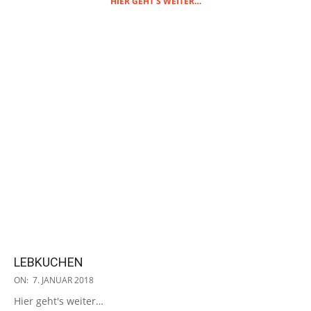
HIER GEHT'S WEITER…
LEBKUCHEN
2018-
ON:
7. JANUAR 2018
01-
Hier geht's weiter…
07