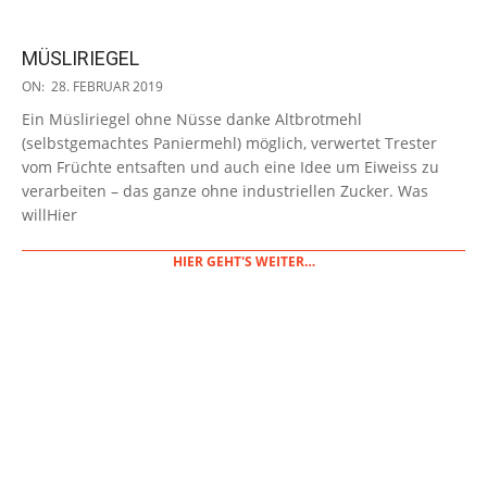
MÜSLIRIEGEL
2019-
ON:
28. FEBRUAR 2019
02-
Ein Müsliriegel ohne Nüsse danke Altbrotmehl
28
(selbstgemachtes Paniermehl) möglich, verwertet Trester
vom Früchte entsaften und auch eine Idee um Eiweiss zu
verarbeiten – das ganze ohne industriellen Zucker. Was
willHier
HIER GEHT'S WEITER…