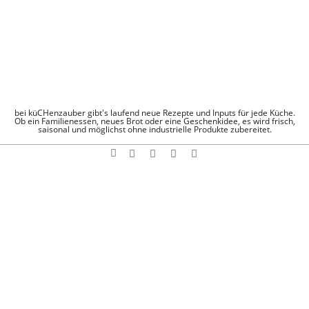
Skip
to
content
KÜCHENZAUBE
bei küCHenzauber gibt's laufend neue Rezepte und Inputs für jede Küche.
Ob ein Familienessen, neues Brot oder eine Geschenkidee, es wird frisch,
saisonal und möglichst ohne industrielle Produkte zubereitet.
Search
Navigation
Menu