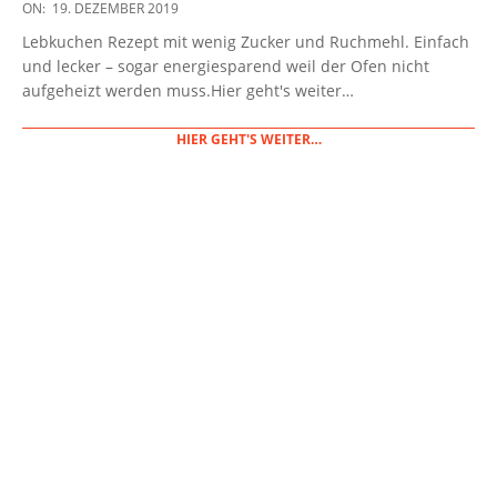
2019-
ON:
19. DEZEMBER 2019
12-
Lebkuchen Rezept mit wenig Zucker und Ruchmehl. Einfach
19
und lecker – sogar energiesparend weil der Ofen nicht
aufgeheizt werden muss.Hier geht's weiter…
HIER GEHT'S WEITER…