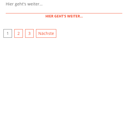
01-
Hier geht's weiter…
05
HIER GEHT'S WEITER…
SEITENNUMMERIERUNG
1
2
3
Nächste
DER
BEITRÄGE