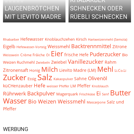
RHABARBER
☆☆☆☆☆
LAUGENBRÖTCHEN
SCHNECKEN ODER
MIT LIEVITO MADRE
RÜEBLI SCHNECKEN
Hefewasser
Knoblauchzehen
Kirsch
Rhabarber
Hartweizenmehl (Semola)
Backtrennmittel
Eigelb
Weissmehl
Zitrone
Hefewasser-Vorteig
Eier
Puderzucker
frische Hefe
Bio
Crème Frâiche
Weisswein
Öl
Vanillezucker
Zwiebel
Weizen Ruchmehl
Rahm
Zwiebeln
Mehl
Milch
Zitronensaft
Lievito Madre (LM)
Honig
Li.Co.Li
Salz
Zucker
Olivenöl
Sahne
Essig
Kakaopulver
Hefe
küCHenzauber
Pfeffer
LM
weisser Pfeffer
Knoblauch
Butter
Backpulver
Ei
Rührwerk
Magerquark
Frischkäse
Senf
Wasser
Bio Weizen Weissmehl
Salz und
Mascarpone
Pfeffer
WERBUNG