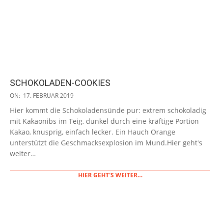
SCHOKOLADEN-COOKIES
2019-
ON:
17. FEBRUAR 2019
02-
Hier kommt die Schokoladensünde pur: extrem schokoladig
17
mit Kakaonibs im Teig, dunkel durch eine kräftige Portion
Kakao, knusprig, einfach lecker. Ein Hauch Orange
unterstützt die Geschmacksexplosion im Mund.Hier geht's
weiter…
HIER GEHT'S WEITER…