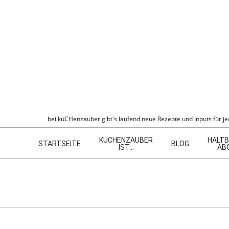
Skip
to
content
KÜCHENZAU
bei küCHenzauber gibt's laufend neue Rezepte und Inputs für jed
Navigation
KÜCHENZAUBER
HALTB
Menu
STARTSEITE
BLOG
IST…
AB