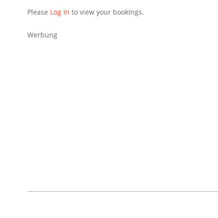
Please
Log In
to view your bookings.
Werbung
2017-
02-
15