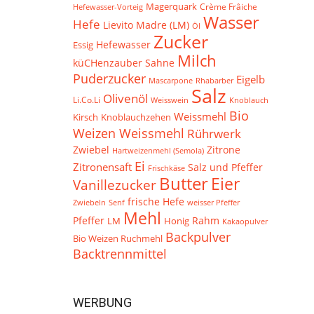
Magerquark
Crème Frâiche
Hefewasser-Vorteig
Wasser
Hefe
Lievito Madre (LM)
Öl
Zucker
Hefewasser
Essig
Milch
küCHenzauber
Sahne
Puderzucker
Eigelb
Mascarpone
Rhabarber
Salz
Olivenöl
Li.Co.Li
Weisswein
Knoblauch
Bio
Weissmehl
Knoblauchzehen
Kirsch
Weizen Weissmehl
Rührwerk
Zwiebel
Zitrone
Hartweizenmehl (Semola)
Ei
Zitronensaft
Salz und Pfeffer
Frischkäse
Butter
Eier
Vanillezucker
frische Hefe
Zwiebeln
Senf
weisser Pfeffer
Mehl
Pfeffer
Rahm
LM
Honig
Kakaopulver
Backpulver
Bio Weizen Ruchmehl
Backtrennmittel
WERBUNG