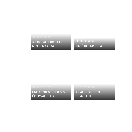
☆☆☆☆☆
★★★★★
SCHOGGI CHUGELE /
RENTIER KACKA
CAFÉ DE PARIS PLATTE
☆☆☆☆☆
☆☆☆☆☆
DREIKÖNIGSKUCHEN MIT
4-JAHRESZEITEN
ÜBERNACHTGARE
KERNOTTO