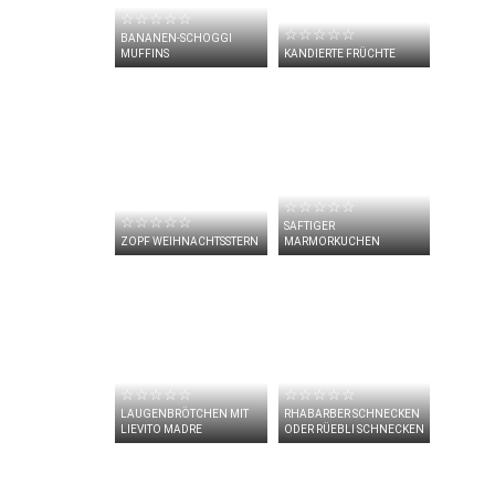
☆☆☆☆☆
☆☆☆☆☆
BANANEN-SCHOGGI
MUFFINS
KANDIERTE FRÜCHTE
☆☆☆☆☆
☆☆☆☆☆
SAFTIGER
ZOPF WEIHNACHTSSTERN
MARMORKUCHEN
☆☆☆☆☆
☆☆☆☆☆
LAUGENBRÖTCHEN MIT
RHABARBER SCHNECKEN
LIEVITO MADRE
ODER RÜEBLI SCHNECKEN