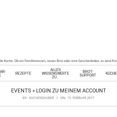
BER
e Küche. Ob ein Familienessen, neues Brot oder eine Geschenkidee, es wird frisc
ALLES
AR-
BROT-
REZEPTE
WISSENSWERTE
KÜCHE
C
SUPPORT
ZU…
EVENTS »
LOGIN ZU MEINEM ACCOUNT
BY:
KÜCHENZAUBER
ON:
15. FEBRUAR 2017