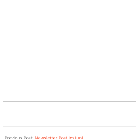
2019-
06-
29
Previous Post:
Newsletter Post im Juni