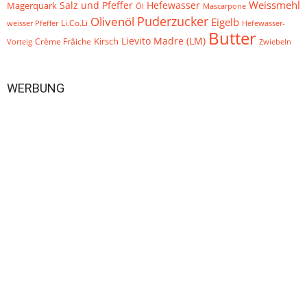
Weissmehl
Hefewasser
Salz und Pfeffer
Magerquark
Öl
Mascarpone
Puderzucker
Olivenöl
Eigelb
Li.Co.Li
Hefewasser-
weisser Pfeffer
Butter
Lievito Madre (LM)
Crème Frâiche
Kirsch
Vorteig
Zwiebeln
WERBUNG