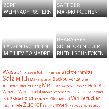
ZOPF
SAFTIGER
WEIHNACHTSSTERN
MARMORKUCHEN
☆☆☆☆☆
RHABARBER
☆☆☆☆☆
LAUGENBRÖTCHEN
SCHNECKEN ODER
MIT LIEVITO MADRE
RÜEBLI SCHNECKEN
Wasser
Backtrennmittel
Rahm
Frischkäse
Rhabarber
Salz
Milch
Backpulver
Zitrone
LM
Kakaopulver
Mehl
Ei
Bio
Hefe
küCHenzauber
Bio Weizen Ruchmehl
Honig
Weizen Weissmehl
Pfeffer
Knoblauchzehen
Sahne
Weisswein
Eier
Vanillezucker
Zitronensaft
Zwiebel
Essig
Knoblauch
Zucker
Rührwerk
frische Hefe
Senf
Hartweizenmehl (Semola)