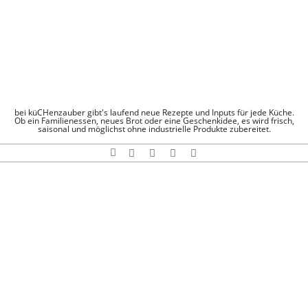
Skip
to
content
KÜCHENZAUBE
bei küCHenzauber gibt's laufend neue Rezepte und Inputs für jede Küche.
Ob ein Familienessen, neues Brot oder eine Geschenkidee, es wird frisch,
saisonal und möglichst ohne industrielle Produkte zubereitet.
Search
Navigation
Menu