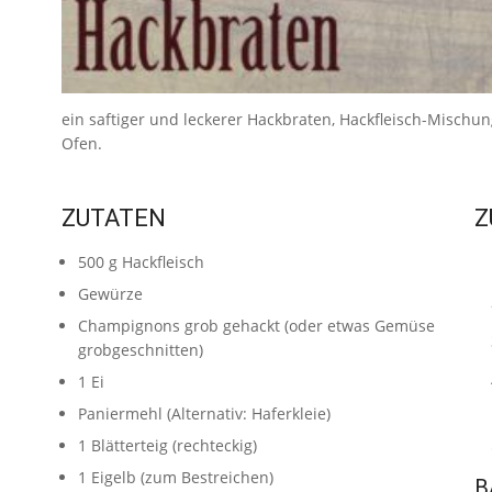
ein saftiger und leckerer Hackbraten, Hackfleisch-Mischung
Ofen.
ZUTATEN
Z
500
g
Hackfleisch
Gewürze
Champignons grob gehackt
(oder etwas Gemüse
grobgeschnitten)
1
Ei
Paniermehl
(Alternativ: Haferkleie)
1
Blätterteig
(rechteckig)
1
Eigelb
(zum Bestreichen)
B