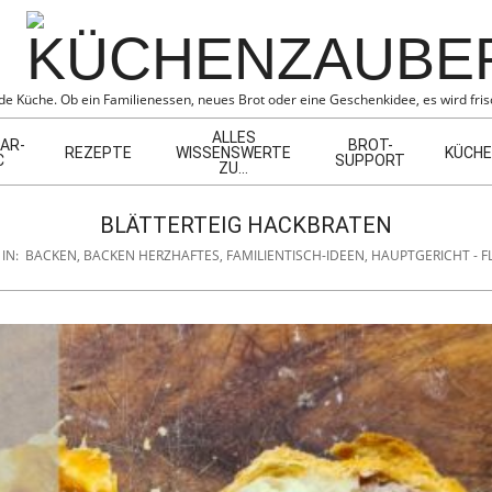
BER
e Küche. Ob ein Familienessen, neues Brot oder eine Geschenkidee, es wird frisc
ALLES
AR-
BROT-
REZEPTE
WISSENSWERTE
KÜCHE
C
SUPPORT
ZU…
BLÄTTERTEIG HACKBRATEN
IN:
BACKEN
,
BACKEN HERZHAFTES
,
FAMILIENTISCH-IDEEN
,
HAUPTGERICHT - F