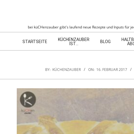
Skip
to
content
KÜCHENZAU
bei küCHenzauber gibt's laufend neue Rezepte und Inputs für jed
Navigation
KÜCHENZAUBER
HALTB
Menu
STARTSEITE
BLOG
IST…
AB
BY:
KÜCHENZAUBER
ON:
16. FEBRUAR 2017