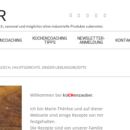
Search
h, saisonal und möglichst ohne industrielle Produkte zubereitet.
KÜCHENCOACHING
NEWSLETTER-
NCOACHING
KONTA
TIPPS
ANMELDUNG
LEISCH
,
HAUPTGERICHTE
,
KINDER-LIEBLINGSREZEPTE
Willkommen bei
kü
CH
enzauber
,
ich bin Marie-Thérèse und auf dieser
Webseite sind einige Rezepte von mir
festgehalten.
Die Rezepte sind von unserer Familie