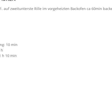
auf zweitunterste Rille im vorgeheizten Backofen ca 60min back
ung:
10 min
 h
1 h 10 min