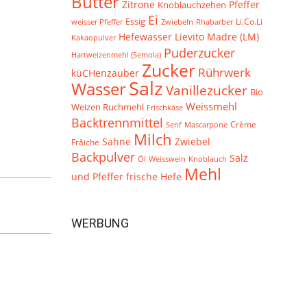
Butter
Zitrone
Pfeffer
Knoblauchzehen
Ei
Essig
Li.Co.Li
Zwiebeln
weisser Pfeffer
Rhabarber
Hefewasser
Lievito Madre (LM)
Kakaopulver
Puderzucker
Hartweizenmehl (Semola)
Zucker
Rührwerk
küCHenzauber
Salz
Wasser
Vanillezucker
Bio
Weissmehl
Weizen Ruchmehl
Frischkäse
Backtrennmittel
Crème
Senf
Mascarpone
Milch
Zwiebel
Sahne
Frâiche
Backpulver
Salz
Öl
Weisswein
Knoblauch
Mehl
frische Hefe
und Pfeffer
WERBUNG