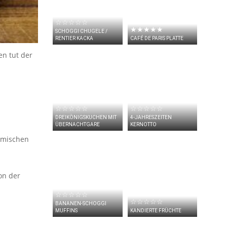
☆☆☆☆☆
★★★★★
SCHOGGI CHUGELE /
RENTIER KACKA
CAFÉ DE PARIS PLATTE
en tut der
☆☆☆☆☆
☆☆☆☆☆
DREIKÖNIGSKUCHEN MIT
4-JAHRESZEITEN
ÜBERNACHTGARE
KERNOTTO
 mischen
on der
☆☆☆☆☆
☆☆☆☆☆
BANANEN-SCHOGGI
MUFFINS
KANDIERTE FRÜCHTE