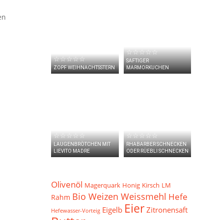
en
☆☆☆☆☆
☆☆☆☆☆
SAFTIGER
ZOPF WEIHNACHTSSTERN
MARMORKUCHEN
☆☆☆☆☆
☆☆☆☆☆
LAUGENBRÖTCHEN MIT
RHABARBER SCHNECKEN
LIEVITO MADRE
ODER RÜEBLI SCHNECKEN
Olivenöl
Magerquark
Honig
Kirsch
LM
Bio Weizen Weissmehl
Hefe
Rahm
Eier
Eigelb
Zitronensaft
Hefewasser-Vorteig