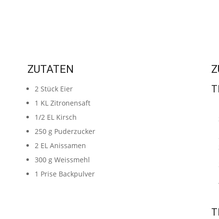
ZUTATEN
Z
T
2
Stück
Eier
1
KL
Zitronensaft
1/2
EL
Kirsch
250
g
Puderzucker
2
EL
Anissamen
300
g
Weissmehl
1
Prise
Backpulver
T