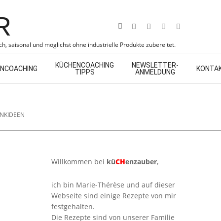
Search
h, saisonal und möglichst ohne industrielle Produkte zubereitet.
KÜCHENCOACHING
NEWSLETTER-
NCOACHING
KONTA
TIPPS
ANMELDUNG
NKIDEEN
Willkommen bei
kü
CH
enzauber
,
ich bin Marie-Thérèse und auf dieser
Webseite sind einige Rezepte von mir
festgehalten.
Die Rezepte sind von unserer Familie