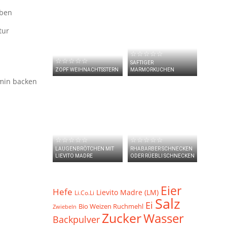
eben
tur
☆☆☆☆☆
☆☆☆☆☆
SAFTIGER
ZOPF WEIHNACHTSSTERN
MARMORKUCHEN
 min backen
☆☆☆☆☆
☆☆☆☆☆
LAUGENBRÖTCHEN MIT
RHABARBER SCHNECKEN
LIEVITO MADRE
ODER RÜEBLI SCHNECKEN
Eier
Hefe
Lievito Madre (LM)
Li.Co.Li
Salz
Ei
Bio Weizen Ruchmehl
Zwiebeln
Zucker
Wasser
Backpulver