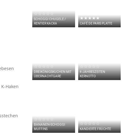
☆☆☆☆☆
★★★★★
SCHOGGI CHUGELE /
RENTIER KACKA
CAFÉ DE PARIS PLATTE
☆☆☆☆☆
☆☆☆☆☆
eebesen
DREIKÖNIGSKUCHEN MIT
4-JAHRESZEITEN
ÜBERNACHTGARE
KERNOTTO
 K-Haken
sstechen
☆☆☆☆☆
☆☆☆☆☆
BANANEN-SCHOGGI
MUFFINS
KANDIERTE FRÜCHTE