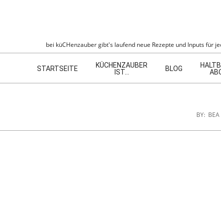
Skip
to
content
KÜCHENZAU
bei küCHenzauber gibt's laufend neue Rezepte und Inputs für jed
Navigation
KÜCHENZAUBER
HALTB
Menu
STARTSEITE
BLOG
IST…
AB
BY:
BEA 