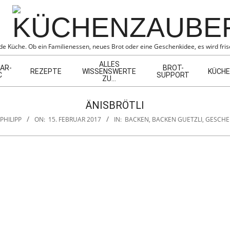
BER
e Küche. Ob ein Familienessen, neues Brot oder eine Geschenkidee, es wird frisc
ALLES
AR-
BROT-
REZEPTE
WISSENSWERTE
KÜCHE
C
SUPPORT
ZU…
ÄNISBRÖTLI
PHILIPP
ON:
15. FEBRUAR 2017
IN:
BACKEN
,
BACKEN GUETZLI
,
GESCHE