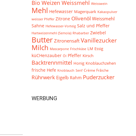
Bio Weizen Weissmehl
Weisswein
Mehl
Hefewasser
Magerquark
Kakaopulver
Olivenöl
Weissmehl
Zitrone
weisser Pfeffer
Sahne
Salz und Pfeffer
Hefewasser-Vorteig
Zwiebel
Hartweizenmehl (Semola)
Rhabarber
Butter
Vanillezucker
Zitronensaft
Milch
LM
Essig
Frischkäse
Mascarpone
küCHenzauber
Pfeffer
Kirsch
Öl
Backtrennmittel
Knoblauchzehen
Honig
frische Hefe
Crème Frâiche
Knoblauch
Senf
Puderzucker
Rührwerk
Eigelb
Rahm
WERBUNG