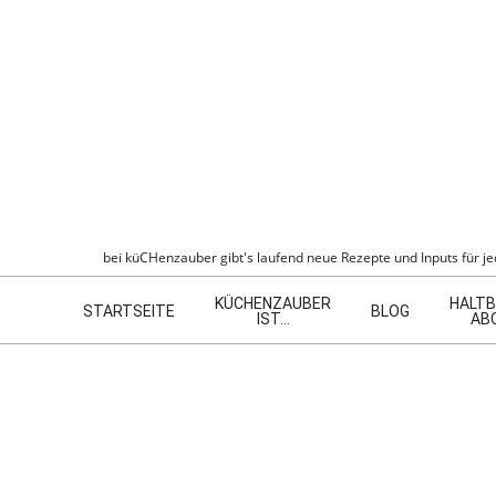
Skip
to
content
KÜCHENZAU
bei küCHenzauber gibt's laufend neue Rezepte und Inputs für jed
Navigation
KÜCHENZAUBER
HALTB
Menu
STARTSEITE
BLOG
IST…
AB