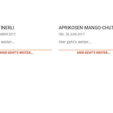
INERLI
APRIKOSEN-MANGO-CHU
2017-
EMBER 2017
ON:
30. JUNI 2017
06-
s weiter…
Hier geht's weiter…
30
HIER GEHT'S WEITER…
HIER GEHT'S WEITER…