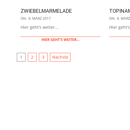
ZWIEBELMARMELADE
TOPINA
2017-
2017-
ON:
8. MÄRZ 2017
ON:
8. MÄRZ
03-
03-
Hier geht's weiter…
Hier geht'
08
08
HIER GEHT'S WEITER…
SEITENNUMMERIERUNG
1
2
3
Nächste
DER
BEITRÄGE