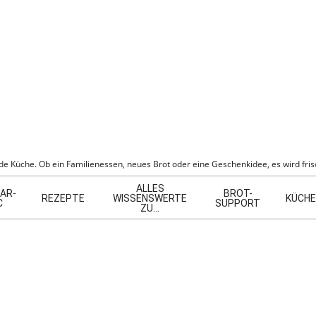
BER
e Küche. Ob ein Familienessen, neues Brot oder eine Geschenkidee, es wird frisc
ALLES
AR-
BROT-
REZEPTE
WISSENSWERTE
KÜCHE
C
SUPPORT
ZU…