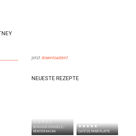
TNEY
Jetzt
downloaden!
NEUESTE REZEPTE
☆☆☆☆☆
★★★★★
SCHOGGI CHUGELE /
RENTIER KACKA
CAFÉ DE PARIS PLATTE