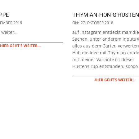
PPE
THYMIAN-HONIG HUSTEN
2018-
VEMBER 2018
ON:
27. OKTOBER 2018
10-
s weiter…
auf Instagram entdeckt man die 
27
Sachen, unter anderem Inputs
alles aus dem Garten verwerten
HIER GEHT'S WEITER…
Hab die Idee mit Thymian entd
mit meiner Variante ist dieser
Hustensirup entstanden. soooo 
HIER GEHT'S WEITER…