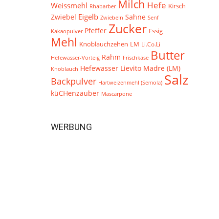
Milch
Hefe
Weissmehl
Kirsch
Rhabarber
Eigelb
Zwiebel
Sahne
Zwiebeln
Senf
Zucker
Pfeffer
Essig
Kakaopulver
Mehl
Knoblauchzehen
LM
Li.Co.Li
Butter
Rahm
Hefewasser-Vorteig
Frischkäse
Hefewasser
Lievito Madre (LM)
Knoblauch
Salz
Backpulver
Hartweizenmehl (Semola)
küCHenzauber
Mascarpone
WERBUNG