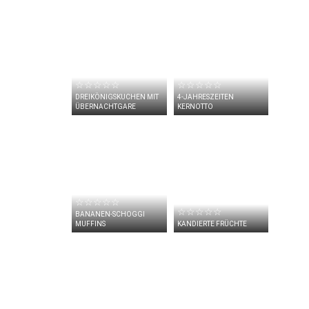
☆☆☆☆☆
☆☆☆☆☆
DREIKÖNIGSKUCHEN MIT
4-JAHRESZEITEN
ÜBERNACHTGARE
KERNOTTO
☆☆☆☆☆
☆☆☆☆☆
BANANEN-SCHOGGI
MUFFINS
KANDIERTE FRÜCHTE