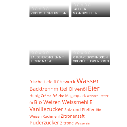
☆☆☆☆☆
☆☆☆☆☆
SAFTIGER
ZOPF WEIHNACHTSSTERN
MARMORKUCHEN
☆☆☆☆☆
☆☆☆☆☆
LAUGENBRÖTCHEN MIT
RHABARBER SCHNECKEN
LIEVITO MADRE
ODER RÜEBLI SCHNECKEN
Wasser
Rührwerk
frische Hefe
Eier
Backtrennmittel
Olivenöl
Honig
Crème Frâiche
Magerquark
weisser Pfeffer
Bio Weizen Weissmehl
Ei
Öl
Vanillezucker
Salz und Pfeffer
Bio
Zitronensaft
Weizen Ruchmehl
Puderzucker
Zitrone
Weisswein