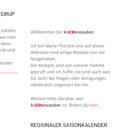
SIRUP
tollsten
Willkommen bei
kü
CH
enzauber
,
 was man
 kann.
ich bin Marie-Thérèse und auf dieser
eckt und
Webseite sind einige Rezepte von mir
festgehalten.
lecker!
Die Rezepte sind von unserer Familie
geprüft und ich hoffe, sie sind auch was
für Dich! Bei Fragen oder Anregungen,
melde dich ungeniert bei mir.
Weitere Infos darüber, wer
kü
CH
enzauber
ist, findest du
hier
…
REGIONALER SAISONKALENDER