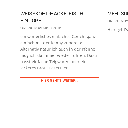
WEISSKOHL-HACKFLEISCH
MEHLSU
2018-
EINTOPF
ON:
20. NO
11-
2018-
ON:
20. NOVEMBER 2018
Hier geht'
20
11-
ein winterliches einfaches Gericht ganz
20
einfach mit der Kenny zubereitet.
Alternativ natürlich auch in der Pfanne
möglich, da immer wieder rühren. Dazu
passt einfache Teigwaren oder ein
leckeres Brot. DieserHier
HIER GEHT'S WEITER…