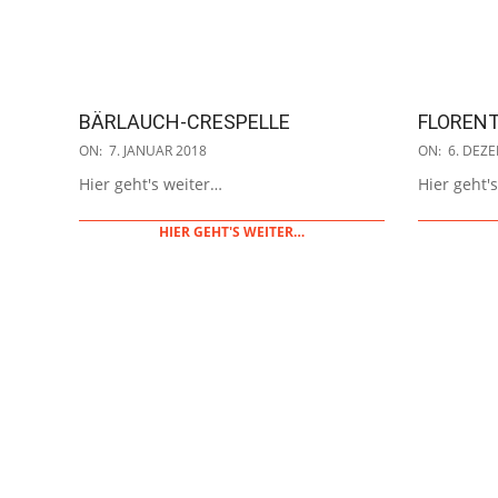
BÄRLAUCH-CRESPELLE
FLORENT
2018-
2017-
ON:
7. JANUAR 2018
ON:
6. DEZ
01-
12-
Hier geht's weiter…
Hier geht'
07
06
HIER GEHT'S WEITER…