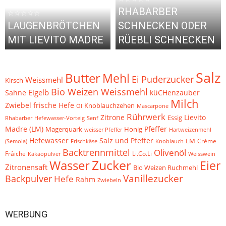
RHABARBER
☆☆☆☆☆
LAUGENBRÖTCHEN
SCHNECKEN ODER
MIT LIEVITO MADRE
RÜEBLI SCHNECKEN
Salz
Butter
Mehl
Puderzucker
Ei
Weissmehl
Kirsch
Bio Weizen Weissmehl
Eigelb
küCHenzauber
Sahne
Milch
Zwiebel
frische Hefe
Knoblauchzehen
Öl
Mascarpone
Rührwerk
Zitrone
Lievito
Essig
Hefewasser-Vorteig
Rhabarber
Senf
Pfeffer
Madre (LM)
Magerquark
Honig
weisser Pfeffer
Hartweizenmehl
Hefewasser
Salz und Pfeffer
LM
Crème
Frischkäse
(Semola)
Knoblauch
Backtrennmittel
Olivenöl
Frâiche
Li.Co.Li
Kakaopulver
Weisswein
Zucker
Wasser
Eier
Zitronensaft
Bio Weizen Ruchmehl
Vanillezucker
Backpulver
Hefe
Rahm
Zwiebeln
WERBUNG