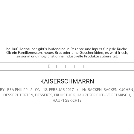
Skip
to
content
KÜCHENZAUBE
bei küCHenzauber gibt's laufend neue Rezepte und Inputs für jede Küche.
Ob ein Familienessen, neues Brot oder eine Geschenkidee, es wird frisch,
saisonal und möglichst ohne industrielle Produkte zubereitet.
Search
Navigation
Menu
KAISERSCHMARRN
BY:
BEA PHILIPP
ON:
18. FEBRUAR 2017
IN:
BACKEN
,
BACKEN KUCHEN
,
DESSERT TORTEN
,
DESSERTS
,
FRÜHSTÜCK
,
HAUPTGERICHT - VEGETARISCH
,
HAUPTGERICHTE