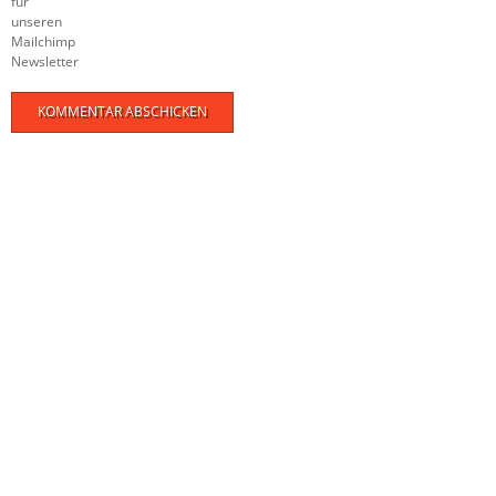
für
unseren
Mailchimp
Newsletter