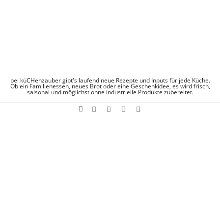
Skip
to
content
KÜCHENZAUBE
bei küCHenzauber gibt's laufend neue Rezepte und Inputs für jede Küche.
Ob ein Familienessen, neues Brot oder eine Geschenkidee, es wird frisch,
saisonal und möglichst ohne industrielle Produkte zubereitet.
Search
Navigation
Menu