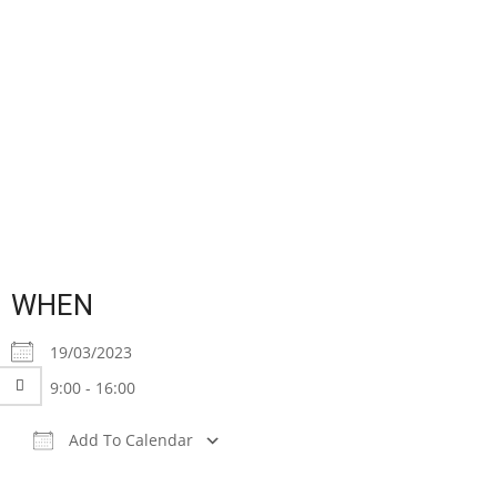
WHEN
19/03/2023
9:00 - 16:00
Add To Calendar
Download ICS
Google Calendar
iCalendar
Office 365
Outlook Live