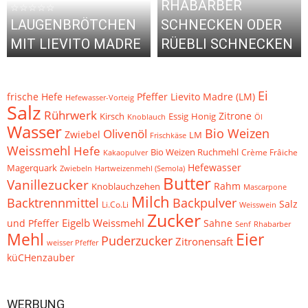
RHABARBER
☆☆☆☆☆
LAUGENBRÖTCHEN
SCHNECKEN ODER
MIT LIEVITO MADRE
RÜEBLI SCHNECKEN
Ei
frische Hefe
Pfeffer
Lievito Madre (LM)
Hefewasser-Vorteig
Salz
Rührwerk
Zitrone
Kirsch
Essig
Honig
Öl
Knoblauch
Wasser
Bio Weizen
Olivenöl
Zwiebel
LM
Frischkäse
Weissmehl
Hefe
Bio Weizen Ruchmehl
Crème Frâiche
Kakaopulver
Hefewasser
Magerquark
Zwiebeln
Hartweizenmehl (Semola)
Butter
Vanillezucker
Knoblauchzehen
Rahm
Mascarpone
Milch
Backtrennmittel
Backpulver
Salz
Li.Co.Li
Weisswein
Zucker
Eigelb
Weissmehl
und Pfeffer
Sahne
Senf
Rhabarber
Mehl
Eier
Puderzucker
Zitronensaft
weisser Pfeffer
küCHenzauber
WERBUNG