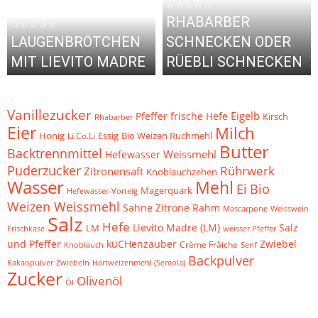
☆☆☆☆☆
RHABARBER
☆☆☆☆☆
LAUGENBRÖTCHEN
SCHNECKEN ODER
MIT LIEVITO MADRE
RÜEBLI SCHNECKEN
Vanillezucker
Eigelb
Pfeffer
frische Hefe
Kirsch
Rhabarber
Eier
Milch
Bio Weizen Ruchmehl
Honig
Li.Co.Li
Essig
Butter
Backtrennmittel
Weissmehl
Hefewasser
Puderzucker
Rührwerk
Zitronensaft
Knoblauchzehen
Wasser
Mehl
Ei
Bio
Magerquark
Hefewasser-Vorteig
Weizen Weissmehl
Zitrone
Sahne
Rahm
Weisswein
Mascarpone
Salz
Hefe
Lievito Madre (LM)
Salz
LM
Frischkäse
weisser Pfeffer
küCHenzauber
Zwiebel
und Pfeffer
Crème Frâiche
Knoblauch
Senf
Backpulver
Kakaopulver
Zwiebeln
Hartweizenmehl (Semola)
Zucker
Olivenöl
Öl