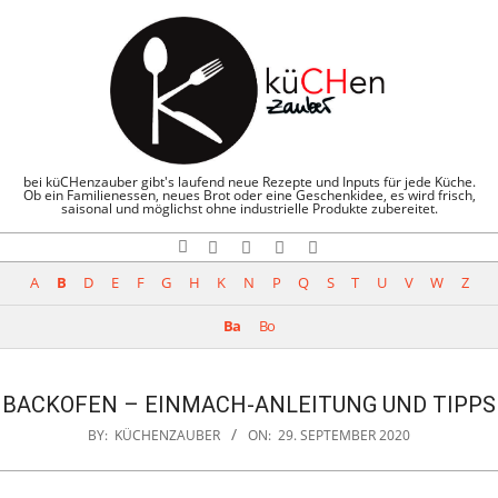
Skip
to
content
KÜCHENZAUBE
bei küCHenzauber gibt's laufend neue Rezepte und Inputs für jede Küche.
Ob ein Familienessen, neues Brot oder eine Geschenkidee, es wird frisch,
saisonal und möglichst ohne industrielle Produkte zubereitet.
Search
Navigation
A
B
D
E
F
G
H
K
N
P
Q
S
T
U
V
W
Z
Menu
Ba
Bo
BACKOFEN – EINMACH-ANLEITUNG UND TIPPS
BY:
KÜCHENZAUBER
ON:
29. SEPTEMBER 2020