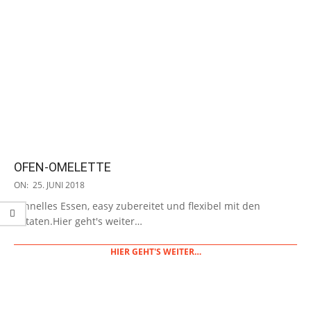
OFEN-OMELETTE
2018-
ON:
25. JUNI 2018
06-
schnelles Essen, easy zubereitet und flexibel mit den
25
Zutaten.Hier geht's weiter…
HIER GEHT'S WEITER…