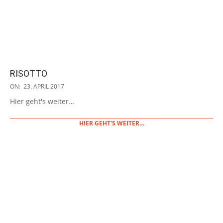
RISOTTO
2017-
ON:
23. APRIL 2017
04-
Hier geht's weiter…
23
HIER GEHT'S WEITER…