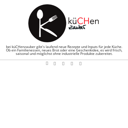
Skip
to
content
KÜCHENZAUBE
bei küCHenzauber gibt's laufend neue Rezepte und Inputs für jede Küche.
Ob ein Familienessen, neues Brot oder eine Geschenkidee, es wird frisch,
saisonal und möglichst ohne industrielle Produkte zubereitet.
Search
Navigation
Menu