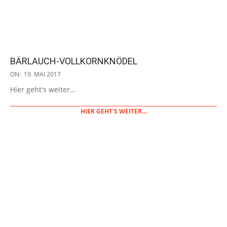
BÄRLAUCH-VOLLKORNKNÖDEL
2017-
ON:
19. MAI 2017
05-
Hier geht's weiter…
19
HIER GEHT'S WEITER…