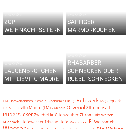
☆☆☆☆☆
☆☆☆☆☆
ZOPF
SAFTIGER
WEIHNACHTSSTERN
MARMORKUCHEN
☆☆☆☆☆
RHABARBER
☆☆☆☆☆
LAUGENBRÖTCHEN
SCHNECKEN ODER
MIT LIEVITO MADRE
RÜEBLI SCHNECKEN
Rührwerk
LM
Honig
Magerquark
Hartweizenmehl (Semola)
Rhabarber
Olivenöl
Zitronensaft
Lievito Madre (LM)
Li.Co.Li
Zwiebeln
Puderzucker
Zwiebel
küCHenzauber
Zitrone
Bio Weizen
Ei
Weissmehl
Hefewasser
frische Hefe
Ruchmehl
Mascarpone
Wasser