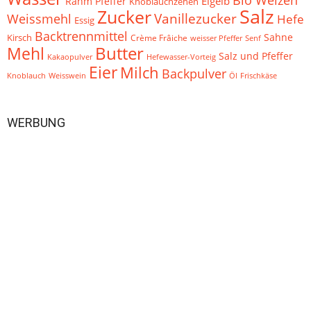
Bio Weizen
Eigelb
Pfeffer
Rahm
Knoblauchzehen
Salz
Zucker
Vanillezucker
Weissmehl
Hefe
Essig
Backtrennmittel
Sahne
Kirsch
Crème Frâiche
weisser Pfeffer
Senf
Mehl
Butter
Salz und Pfeffer
Kakaopulver
Hefewasser-Vorteig
Eier
Milch
Backpulver
Weisswein
Öl
Frischkäse
Knoblauch
WERBUNG