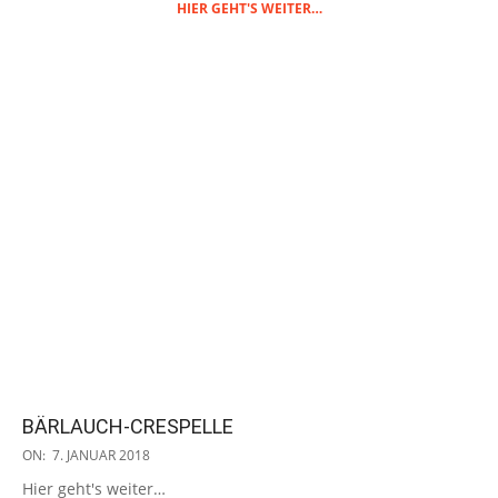
HIER GEHT'S WEITER…
BÄRLAUCH-CRESPELLE
2018-
ON:
7. JANUAR 2018
01-
Hier geht's weiter…