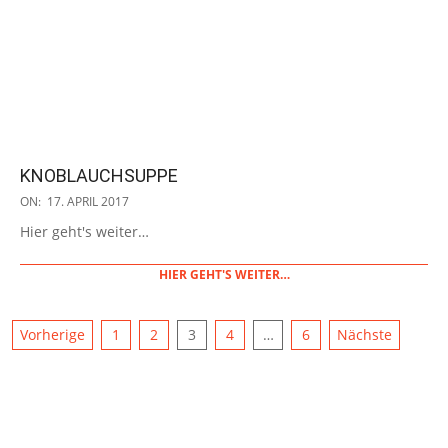
KNOBLAUCHSUPPE
2017-
ON:
17. APRIL 2017
04-
Hier geht's weiter…
17
HIER GEHT'S WEITER…
SEITENNUMMERIERUNG
Vorherige
1
2
3
4
…
6
Nächste
DER
BEITRÄGE