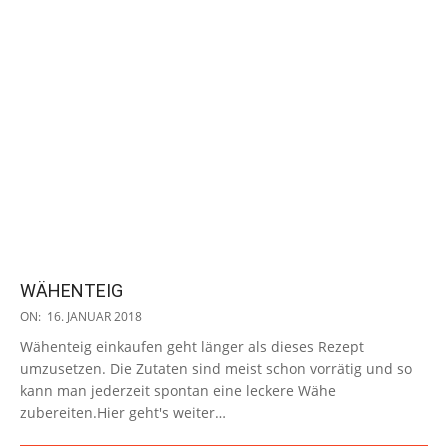
WÄHENTEIG
2018-
ON:
16. JANUAR 2018
01-
Wähenteig einkaufen geht länger als dieses Rezept
16
umzusetzen. Die Zutaten sind meist schon vorrätig und so
kann man jederzeit spontan eine leckere Wähe
zubereiten.Hier geht's weiter…