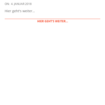
2018-
ON:
4. JANUAR 2018
01-
Hier geht's weiter…
04
HIER GEHT'S WEITER…